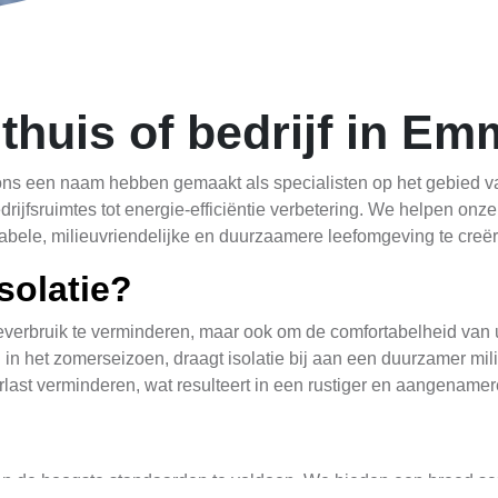
 thuis of bedrijf in E
 ons een naam hebben gemaakt als specialisten op het gebied va
ijfsruimtes tot energie-efficiëntie verbetering. We helpen onze
bele, milieuvriendelijke en duurzaamere leefomgeving te creër
solatie?
ieverbruik te verminderen, maar ook om de comfortabelheid van u
 in het zomerseizoen, draagt isolatie bij aan een duurzamer mi
ast verminderen, wat resulteert in een rustiger en aangename
n de hoogste standaarden te voldoen. We bieden een breed sca