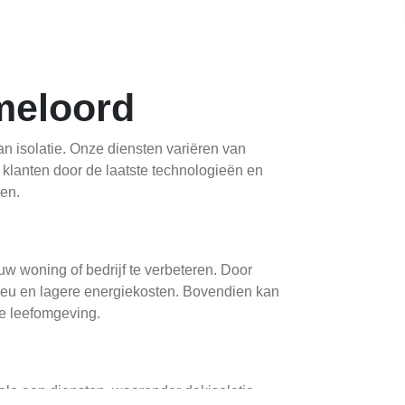
mmeloord
n isolatie. Onze diensten variëren van
 klanten door de laatste technologieën en
en.
w woning of bedrijf te verbeteren. Door
lieu en lagere energiekosten. Bovendien kan
re leefomgeving.
la aan diensten, waaronder dakisolatie,