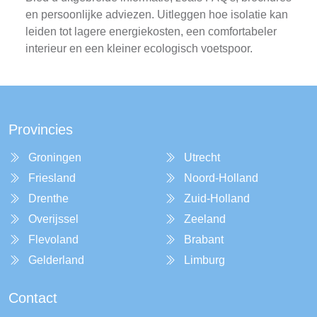
en persoonlijke adviezen. Uitleggen hoe isolatie kan
leiden tot lagere energiekosten, een comfortabeler
interieur en een kleiner ecologisch voetspoor.
Provincies
Groningen
Utrecht
Friesland
Noord-Holland
Drenthe
Zuid-Holland
Overijssel
Zeeland
Flevoland
Brabant
Gelderland
Limburg
Contact