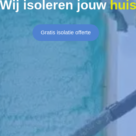
Wij isoleren jouw
hui
Gratis isolatie offerte